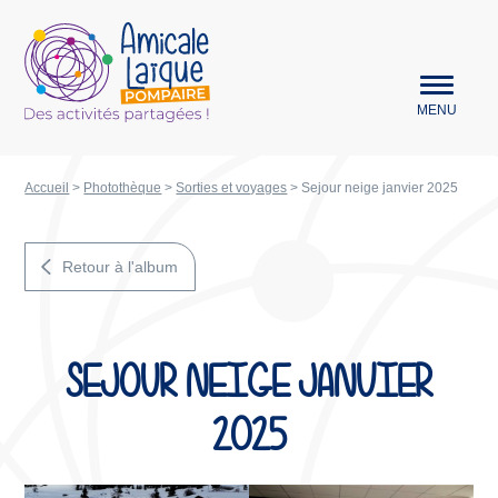
Aller au menu
Amicale Laïque Pompaire
MENU
Accueil
>
Photothèque
>
Sorties et voyages
>
Sejour neige janvier 2025
Retour à l'album
SEJOUR NEIGE JANVIER
2025